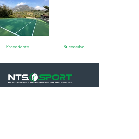
Precedente
Successivo
Resta sempre aggiornato
sulle ultime novità:
NTS SPORT SRL
Via Roma, 114/116 - 20873 Cavenago di
Brianza (MB)