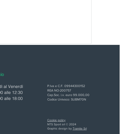
cio
ì al Venerdì
P.Iva e C.F. 09944300152
REA NO-200757
00 alle 12:30
Cap.Soc. i.v. euro 99.000,00
00 alle 18:00
Codice Univoco: SUBM70N
Cookie policy
NTS Sport srl © 2024
Graphic design by
Tramite Srl